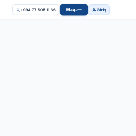
Əlaqə
+994 77 505 11 66
Giriş