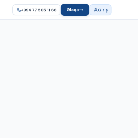
Əlaqə
+994 77 505 11 66
Giriş