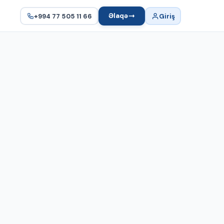
Əlaqə
+994 77 505 11 66
Giriş