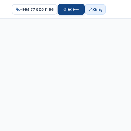
Əlaqə
+994 77 505 11 66
Giriş