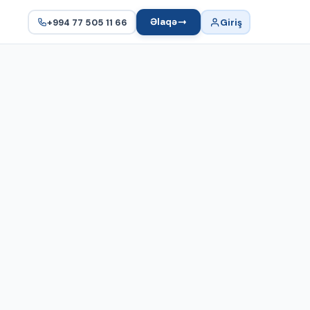
Əlaqə
+994 77 505 11 66
Giriş