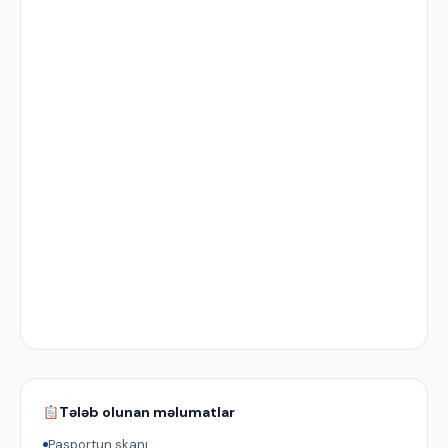
Tələb olunan məlumatlar
Pasportun skanı