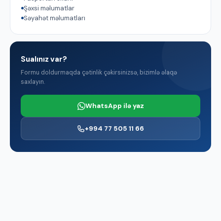
Şəxsi məlumatlar
Səyahət məlumatları
Sualınız var?
Formu doldurmaqda çətinlik çəkirsinizsə, bizimlə əlaqə
saxlayın.
WhatsApp ilə yaz
+994 77 505 11 66