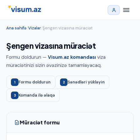
Ana səhifə
/
Vizalar
/
Şengen vizasına müraciət
Şengen vizasına müraciət
Formu doldurun —
Visum.az komandası
viza
müraciətinizi sizin əvəzinizə tamamlayacaq.
Formu doldurun
Sənədləri yükləyin
1
2
Komanda ilə əlaqə
3
Müraciət formu