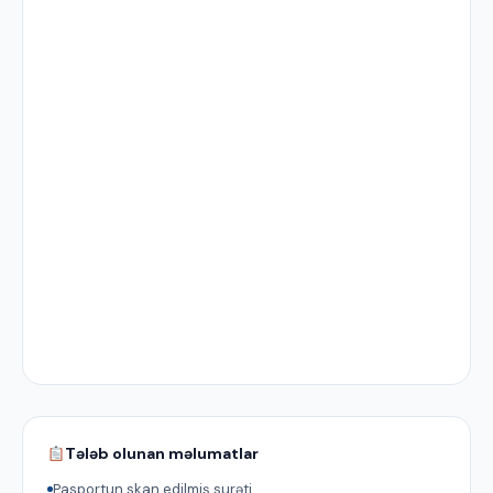
Tələb olunan məlumatlar
Pasportun skan edilmiş surəti