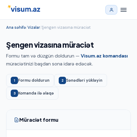
Ana səhifə
/
Vizalar
/
Şengen vizasına müraciət
Şengen vizasına müraciət
Formu tam və düzgün doldurun —
Visum.az komandası
müraciətinizi başdan sona idarə edəcək.
Formu doldurun
Sənədləri yükləyin
1
2
Komanda ilə əlaqə
3
Müraciət formu