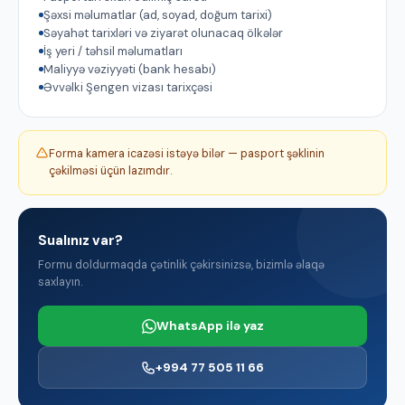
Şəxsi məlumatlar (ad, soyad, doğum tarixi)
Səyahət tarixləri və ziyarət olunacaq ölkələr
İş yeri / təhsil məlumatları
Maliyyə vəziyyəti (bank hesabı)
Əvvəlki Şengen vizası tarixçəsi
Forma kamera icazəsi istəyə bilər — pasport şəklinin
çəkilməsi üçün lazımdır.
Sualınız var?
Formu doldurmaqda çətinlik çəkirsinizsə, bizimlə əlaqə
saxlayın.
WhatsApp ilə yaz
+994 77 505 11 66