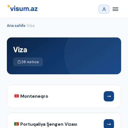
Ana səhifə
/
Viza
Viza
28 nəticə
Monteneqro
Portuqaliya Şengen Vizası