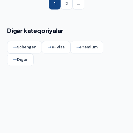
1
2
→
Digər kateqoriyalar
Schengen
e-Visa
Premium
Digər